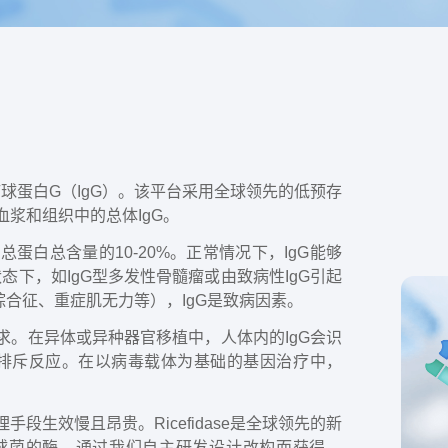
球蛋白G（IgG）。该平台采用全球领先的低预存
血浆和组织中的总体IgG。
蛋白总含量的10-20%。正常情况下，IgG能够
下，如IgG型多发性骨髓瘤或由致病性IgG引起
合征、重症肌无力等），IgG是致病因素。
求。在异体或异种器官移植中，人体内的IgG会识
排斥反应。在以病毒载体为基础的基因治疗中，
段生效慢且昂贵。Ricefidase是全球领先的新
链球菌的酶，通过我们自主研发设计改构而获得。