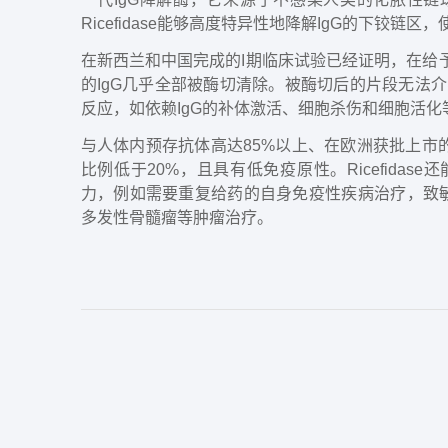
Ricefidase能够高度特异性地降解IgG的下铰链区
在新西兰和中国完成的I期临床试验已经证明，在给予Ri
的IgG几乎全部被酶切清除。被酶切后的片段无法
反应，如依赖IgG的补体激活、细胞杀伤和细胞活化
与人体内预存抗体高达85%以上、在欧洲获批上市的伊
比例低于20%，且具有低免疫原性。Ricefida
力，例如需要重复给药的自身免疫性疾病治疗，致敏
多发性骨髓瘤等肿瘤治疗。