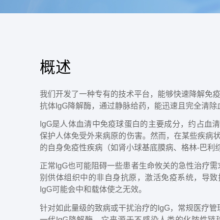
概述
我们开发了一种专有的技术平台，能够快速降解免疫
抗体IgG降解酶，通过静脉给药，能迅速且完全清除
IgG是人体血清中免疫球蛋白的主要成分，约占血清总
保护人体免受外来病原的伤害。然而，在某些疾病状态
的自身免疫性疾病（如肾小球基底膜病、格林-巴利综
正常IgG也可能阻碍一些患者生命攸关的急性治疗需
别供体组织中的非自身抗原，激活免疫系统，导致
IgG可能会中和载体使之无效。
针对如此量级的致病或干扰治疗的IgG，常规医疗管理手
一代IgG降解酶，它来源于不感染人类的化脓性