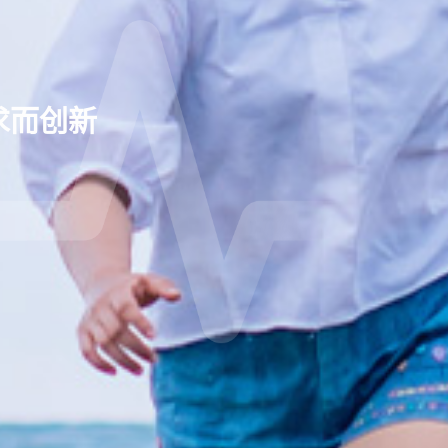
脉给药
会