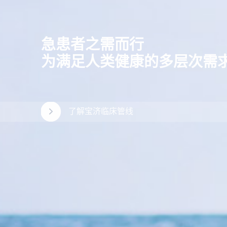
®
Hysorptase
重组人透明质酸酶
皮下给药技术平台，给传统静
的药物带来全新的升级换代机