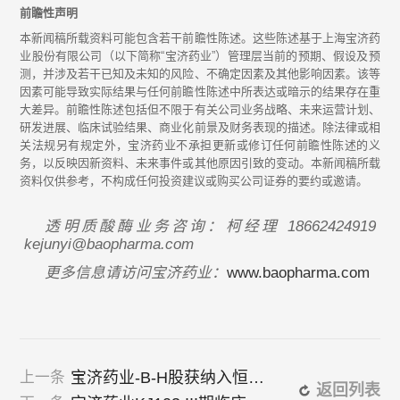
前瞻性声明
本新闻稿所载资料可能包含若干前瞻性陈述。这些陈述基于上海宝济药
业股份有限公司（以下简称“宝济药业”）管理层当前的预期、假设及预
测，并涉及若干已知及未知的风险、不确定因素及其他影响因素。该等
因素可能导致实际结果与任何前瞻性陈述中所表达或暗示的结果存在重
大差异。前瞻性陈述包括但不限于有关公司业务战略、未来运营计划、
研发进展、临床试验结果、商业化前景及财务表现的描述。除法律或相
关法规另有规定外，宝济药业不承担更新或修订任何前瞻性陈述的义
务，以反映因新资料、未来事件或其他原因引致的变动。本新闻稿所载
资料仅供参考，不构成任何投资建议或购买公司证券的要约或邀请。
透明质酸酶业务咨询：柯经理
18662424919
kejunyi@baopharma.com
更多信息请访问宝济药业：
www.baopharma.com
宝济药业-B-H股获纳入恒生综合指数成分股名单，有望成为港股通标的
上一条
返回列表