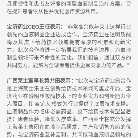
具便捷性和患者友好度的新型血液制品治疗方案，旨
在提升患者依从性并优化医疗资源利用。
宝济药业CEO王征表示：
“非常高兴能与莱士这样行业
领先的血液制品企业达成合作。宝济药业在透明质酸
酶及其皮下给药技术领域拥有深厚的积累和创新实
力，此次合作将进一步拓展我们的技术边界，为血液
制品领域带来革命性的变化。我们相信，通过双方的
共同努力，能够为全球患者提供更具竞争力的产品。”
广西莱士董事长黄共田表示：
“此次与宝济药业的合作
是上海莱士集团在创新给药技术领域的重要布局。宝
济药业在透明质酸酶技术上的专业实力和创新能力令
人瞩目，其‘卖铲人’模式为行业提供了底层技术支撑。
血液制品作为临床必需药品，皮下给药技术有望显著
提升患者体验，降低医疗成本。广西莱士将充分发挥
上海莱士集团在血液制品研发、生产和销售方面的优
势，与宝济药业互补互利，共同推动血液制品领域的